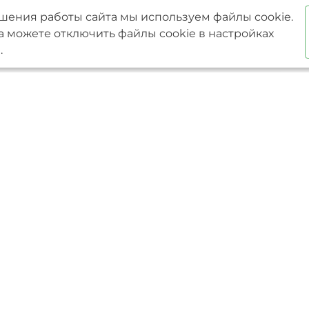
шения работы сайта мы используем файлы cookie.
а можете отключить файлы cookie в настройках
.
Услуги
Преимущества
проекты
Ипотека
Один подрядчик на все
 проекты
Проектирование
От проекта до сдачи об
и
Строительство
ключ
фундаментов
Разрабатываем сметну
Строительство домов
документацию
из газобетона
Фиксированная цена в
Строительство домов
Гарантия на работы 15 
по индивидуальным
Доступный кредит и м
проектам
Строители с опытом бол
Строительство
Индивидуальный подх
каркасных домов