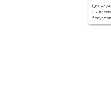
Для улуч
Вы всегд
браузера
Меню
Серийные 
Авторские
О компани
Новпроект
Ипотека
Контакты
Мы в
социальных
сетях