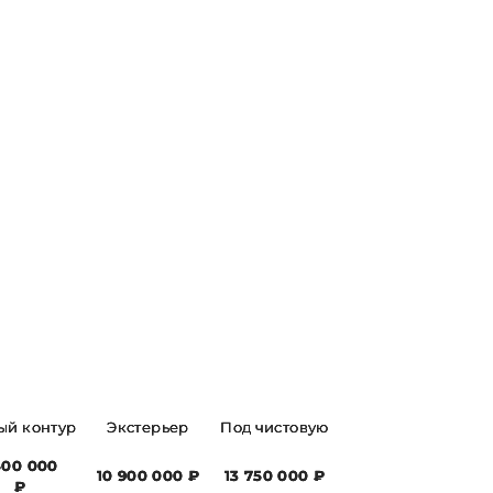
ый контур
Экстерьер
Под чистовую
500 000
10 900 000 ₽
13 750 000 ₽
₽