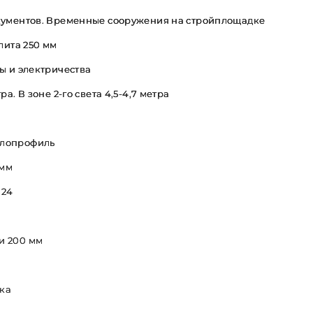
окументов. Временные сооружения на стройплощадке
ита 250 мм
ы и электричества
а. В зоне 2-го света 4,5-4,7 метра
ллопрофиль
 мм
024
и 200 мм
ка