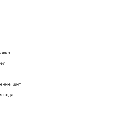
тяжка
тел
ение, щит
я вода