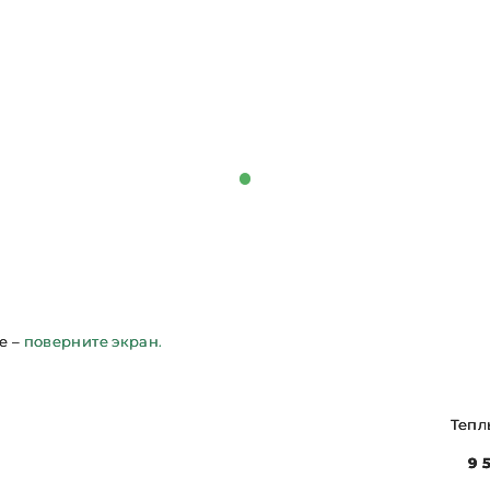
е –
поверните экран.
Тепл
9 