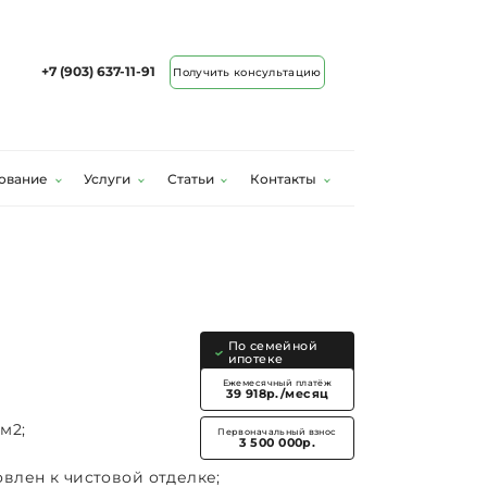
+7 (903) 637-11-91
Получить консультацию
ование
Услуги
Статьи
Контакты
По семейной
ипотеке
Ежемесячный платёж
39 918р./месяц
м2;
Первоначальный взнос
3 500 000р.
влен к чистовой отделке;