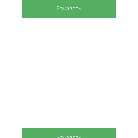
Заказать
Проверим качество
строительства, выявим
нарушения и подскажем,
можно ли принимать и
оплачивать выполненный этап.
Строительный
контроль
От 15.000₽
Заказать