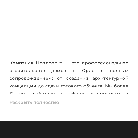
Компания Новпроект — это профессиональное
строительство домов в Орле с полным
сопровождением: от создания архитектурной
концепции до сдачи готового объекта. Мы более
12 лет работаем в сфере загородного и
малоэтажного строительства, создавая
Раскрыть полностью
современные, надежные и эстетичные дома для
комфортной жизни.
Основное направление нашей работы —
строительство домов под ключ с