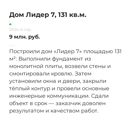
Дом Лидер 7, 131 кв.м.
До
2024-й год
2025
9 млн. руб.
12 
Описание:
Описание:
Построили дом «Лидер 7» площадью 131
По
м²: Выполнили фундамент из
ин
монолитной плиты, возвели стены и
под
смонтировали кровлю. Затем
вы
установили окна и двери, закрыли
по
тёплый контур и провели основные
Пос
инженерные коммуникации. Сдали
за
объект в срок — заказчик доволен
ин
результатом и качеством работ.
во
ве
сде
пр