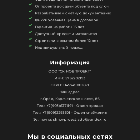
От проекта до сдачи объекта под ключ
Отдельное направление — проектирование
Разрабатываем сметную документацию
домов в Орле. Мы осуществляем разработку
Фиксированная цена в договоре
архитектурного проекта любой сложности: от
Гарантия на работы 15 лет
компактных современных домов до просторных
Доступный кредит и маткапитал
коттеджей премиального уровня. Каждый
Строители с опытом более 12 лет
проект создаётся индивидуально и отражает
Индивидуальный подход
стиль, потребности и образ жизни владельца.
Информация
Новпроект также специализируется на
строительстве коттеджей с современными
ООО "СК НОВПРОЕКТ"
инженерными решениями, продуманными
ИНН: 5752202193
ОГРН: 1145749002871
планировками и уникальной архитектурой. Мы
Наш адрес:
выполняем полный цикл работ:
г.Орёл, Карачевское шоссе, 86
проектирование, строительство, инженерные
Тел.: +7(903)6371191 - Отдел продаж
системы, фасадные решения, благоустройство
Тел.: +7(909)2293301 - Отдел снабжения
территории и подготовку дома к проживанию.
Эл. почта: sknovproect.adv@yandex.ru
Малоэтажное строительство в Орле — это
возможность создать пространство для жизни
Мы в социальных сетях