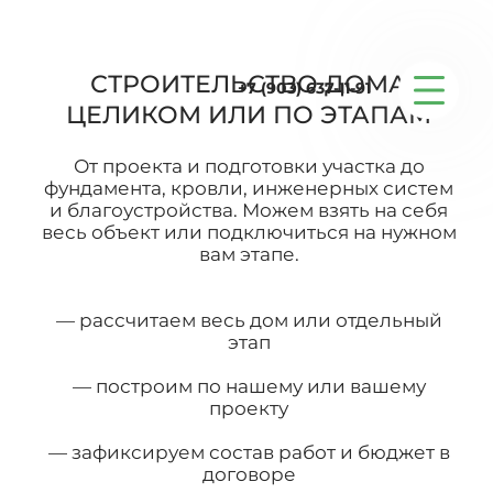
СТРОИТЕЛЬСТВО ДОМА
+7 (903) 637-11-91
ЦЕЛИКОМ ИЛИ ПО ЭТАПАМ
Серийные дома
От проекта и подготовки участка до
фундамента, кровли, инженерных систем
Строительство
и благоустройства. Можем взять на себя
весь объект или подключиться на нужном
вам этапе.
Проектирование
— рассчитаем весь дом или отдельный
Услуги
этап
— построим по нашему или вашему
Статьи
проекту
— зафиксируем состав работ и бюджет в
Контакты
договоре