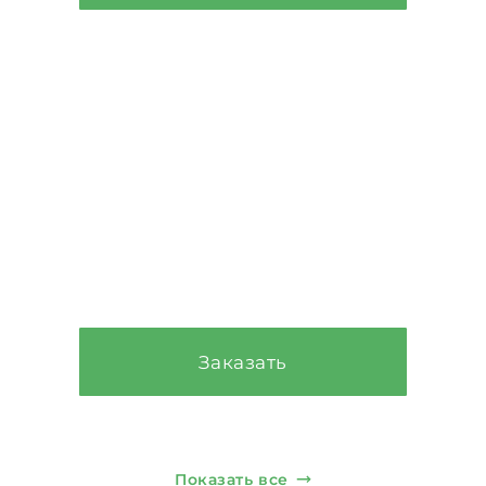
Стены и
монолитные
конструкции
От 5.000₽/м³
Заказать
Показать все