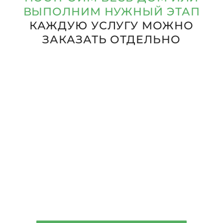
ВЫПОЛНИМ НУЖНЫЙ ЭТАП
КАЖДУЮ УСЛУГУ МОЖНО
ЗАКАЗАТЬ ОТДЕЛЬНО
Подберём и проверим участок,
предложим подходящий
проект дома и рассчитаем
ориентировочный бюджет
строительства.
Подбор
земельного
участка
От 30.000₽