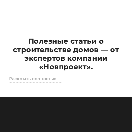
Полезные статьи о
строительстве домов — от
экспертов компании
«Новпроект».
На этой странице вы найдёте
практичные и
Раскрыть полностью
понятные статьи
, созданные специально для тех,
кто только планирует построить свой дом или
уже находится в процессе. Мы, команда
компании
«Новпроект»
, делимся опытом,
накопленным за
12 лет работы в строительстве
частных домов и коттеджей
.
Наши материалы — это не просто