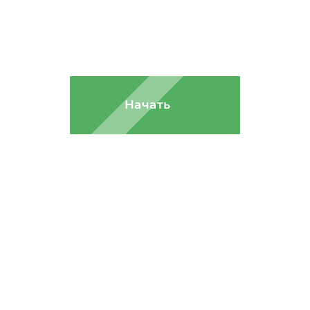
Рассчитайте стоимость
строительства в онлайн-
калькуляторе!
Начать