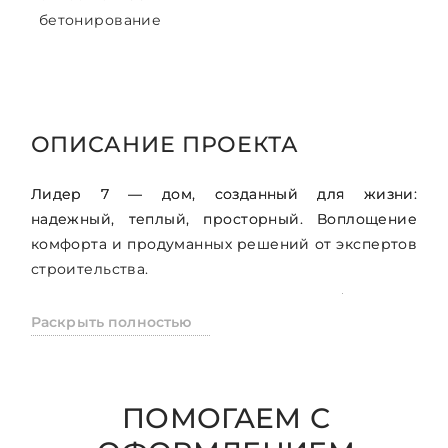
бетонирование
ОПИСАНИЕ ПРОЕКТА
Лидер 7 — дом, созданный для жизни:
надежный, теплый, просторный. Воплощение
комфорта и продуманных решений от экспертов
строительства.
Идеальная конструкция для комфорта и
Раскрыть полностью
надежности:
• Фундамент – плита с ребрами жесткости 500
мм для максимальной устойчивости.
• Стена – газобетон 400 мм: тепло, прочность и
ПОМОГАЕМ С
долговечность.