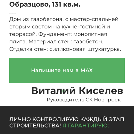
Образцово, 131 кв.м.
13
*Подробные условия по ипотеки от банков-
партнёров уточняйте в отделе продаж СК
Описание:
Описание
Дом из газобетона, с мастер-спальней,
До
Новпроект.
вторым светом на кухне-гостиной и
вт
террасой. Фундамент: монолитная
те
плита. Материал стен: газобетон.
пл
Отделка стен: силиконовая штукатурка.
От
Напишите нам в MAX
Виталий Киселев
Руководитель СК Новпроект
ЛИЧНО КОНТРОЛИРУЮ КАЖДЫЙ ЭТАП
СТРОИТЕЛЬСТВА!
Я ГАРАНТИРУЮ: