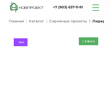
+7 (903) 637-11-91
Главная
Каталог
Серийные проекты
Лидер 7 
Серийные дома
+
2
фото
Хит
Строительство
Проектирование
Услуги
Статьи
Контакты