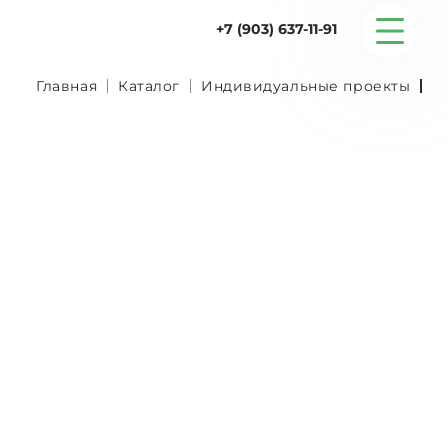
+7 (903) 637-11-91
Главная
Каталог
Индивидуальные проекты
N
Серийные дома
Строительство
Проектирование
Услуги
Статьи
Контакты