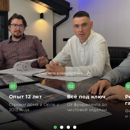
Листайте влево/вправо
01
02
0
Опыт 12 лет
Всё под ключ
Р
г
Строим дома в Орле с
От фундамента до
2013 года
чистовой отделки
Ф
и