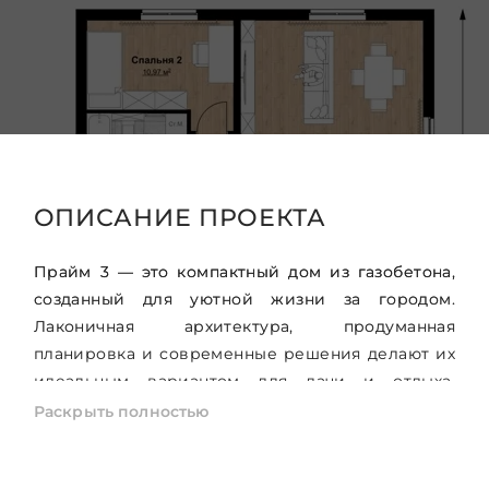
ОПИСАНИЕ ПРОЕКТА
Прайм 3 — это компактный дом из газобетона,
созданный для уютной жизни за городом.
Лаконичная архитектура, продуманная
планировка и современные решения делают их
идеальным вариантом для дачи и отдыха.
Воплощение комфорта и продуманных решений
Раскрыть полностью
от экспертов строительства.
Дома строятся из газобетона, что обеспечивает