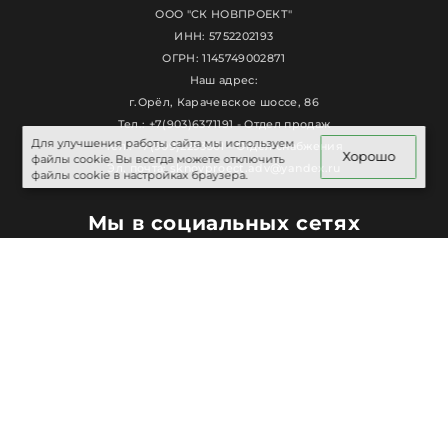
ООО "СК НОВПРОЕКТ"
ИНН: 5752202193
ОГРН: 1145749002871
Наш адрес:
г.Орёл, Карачевское шоссе, 86
Тел.: +7(903)6371191 - Отдел продаж
Для улучшения работы сайта мы используем
Тел.: +7(909)2293301 - Отдел снабжения
Хорошо
файлы cookie. Вы всегда можете отключить
Эл. почта: sknovproect.adv@yandex.ru
файлы cookie в настройках браузера.
Мы в социальных сетях
Политика конфиденциальности