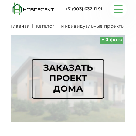
+7 (903) 637-11-91
Главная
Каталог
Индивидуальные проекты
Н
Серийные дома
+
3
фото
Строительство
Проектирование
Услуги
Статьи
Контакты