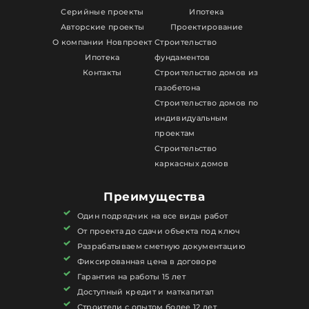
(газоблоков)
— тёплые, энергоэффективные
Серийные проекты
Ипотека
дома с отличной шумоизоляцией и
Авторские проекты
Проектирование
О компании Новпроект
Строительство
долговечностью.
Ипотека
фундаментов
Каркасные дома
— быстровозводимые,
Контакты
Строительство домов из
экономичные и современные решения для
газобетона
круглогодичного проживания.
Строительство домов по
Строительство домов по индивидуальным
индивидуальным
проектам
— уникальные планировки,
проектам
архитектурный стиль и полное соответствие
Строительство
каркасных домов
требованиям клиента.
Кирпичные дома
— капитальные и надёжные
Преимущества
строения с высокой прочностью и отличной
Один подрядчик на все виды работ
теплоизоляцией.
От проекта до сдачи объекта под ключ
Строительство фундаментов
— подбор и
Разрабатываем сметную документацию
устройство фундамента под конкретный проект
Фиксированная цена в договоре
и тип грунта, строго по технологии.
Гарантия на работы 15 лет
Строительство дач
— уютные и
Доступный кредит и маткапитал
функциональные дачные дома для отдыха и
Строители с опытом более 12 лет