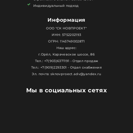
сезонного проживания.
Индивидуальный подход
Мы строим качественно, в срок и с прозрачной
Информация
сметой. Используем современные материалы и
соблюдаем строительные нормативы.
ООО "СК НОВПРОЕКТ"
ИНН: 5752202193
ОГРН: 1145749002871
Наш адрес:
г.Орёл, Карачевское шоссе, 86
Тел.: +7(903)6371191 - Отдел продаж
Тел.: +7(909)2293301 - Отдел снабжения
Эл. почта: sknovproect.adv@yandex.ru
Мы в социальных сетях