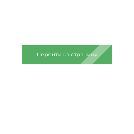
Строительство
домов из
газобетона
Перейти на страницу
Строительство
каркасных домов