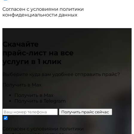
Cогласен с условиями
политики
конфиденциальности данных
Скачайте
прайс-лист
на все
услуги в 1 клик
Выберите куда вам удобнее отправить прайс?
Получить в Max
Получить в Max
Получить в Telegram
Получить прайс сейчас
Cогласен с условиями
политики