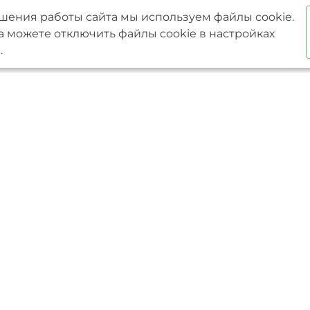
шения работы сайта мы используем файлы cookie.
а можете отключить файлы cookie в настройках
.
Услуги
Преимущества
проекты
Ипотека
Один подрядчик на все
 проекты
Проектирование
От проекта до сдачи об
и
Строительство
ключ
фундаментов
Разрабатываем сметну
Строительство домов
документацию
из газобетона
Фиксированная цена в
Строительство домов
Гарантия на работы 15 
по индивидуальным
Доступный кредит и м
проектам
Строители с опытом бол
Строительство
Индивидуальный подх
каркасных домов