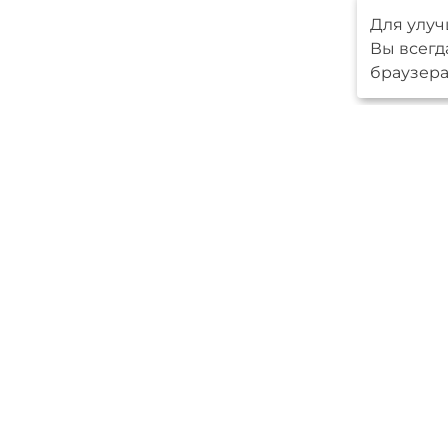
Для улуч
Вы всегд
браузера
Меню
Серийные 
Авторские
О компани
Новпроект
Ипотека
Контакты
Мы в
социальных
сетях