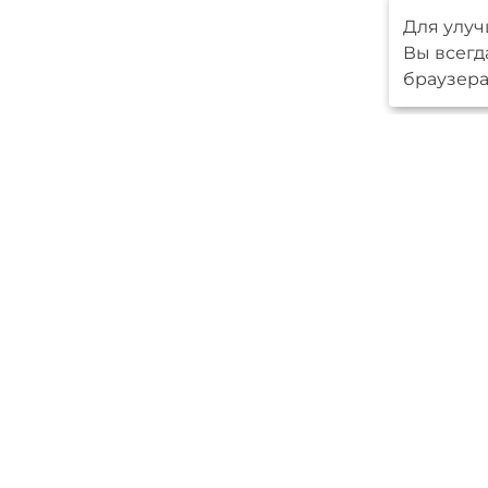
Для улуч
Вы всегд
браузера
Меню
Серийные 
Авторские
О компани
Новпроект
Ипотека
Контакты
Мы в
социальных
сетях