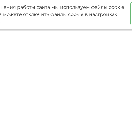
шения работы сайта мы используем файлы cookie.
а можете отключить файлы cookie в настройках
.
Услуги
Преимущества
проекты
Ипотека
Один подрядчик на все
 проекты
Проектирование
От проекта до сдачи об
и
Строительство
ключ
фундаментов
Разрабатываем сметну
Строительство домов
документацию
из газобетона
Фиксированная цена в
Строительство домов
Гарантия на работы 15 
по индивидуальным
Доступный кредит и м
проектам
Строители с опытом бол
Строительство
Индивидуальный подх
каркасных домов