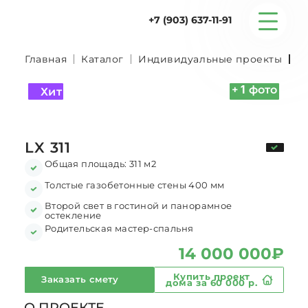
+7 (903) 637-11-91
Главная
Каталог
Индивидуальные проекты
LX
Серийные дома
+
1
фото
Хит
Строительство
LX 311
Общая площадь: 311 м2
Проектирование
Толстые газобетонные стены 400 мм
Второй свет в гостиной и панорамное
Услуги
остекление
Родительская мастер-спальня
14 000 000₽
Статьи
Купить
проект
Заказать смету
дома
за 60 000 р.
Контакты
О ПРОЕКТЕ