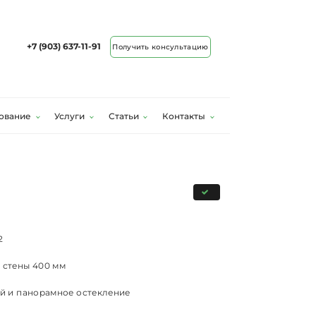
+7 (903) 637-11-91
Получить консультацию
ование
Услуги
Статьи
Контакты
2
 стены 400 мм
ой и панорамное остекление