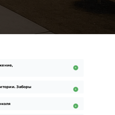
жение,
итории. Заборы
околя