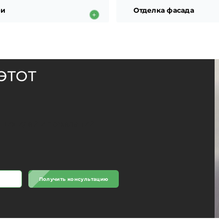
ри
Отделка фасада
ЭТОТ
аших идей и пожеланий
Получить консультацию