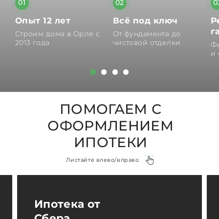
01
02
0
Опыт 12 лет
Всё под ключ
Р
г
Строим дома в Орле с
От фундамента до
2013 года
чистовой отделки
Ф
и
ПОМОГАЕМ С
ОФОРМЛЕНИЕМ
ИПОТЕКИ
Листайте влево/вправо
Ипотека от
Сбера