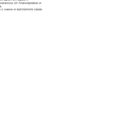
 нюансы: от планировки и
а.
 с нами и воплотите свою