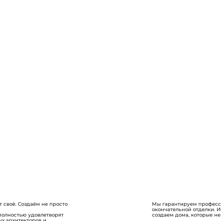
 своё. Создаём не просто
Мы гарантируем професси
окончательной отделки. 
полностью удовлетворят
создаем дома, которые не
х архитекторов и