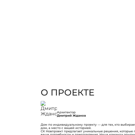
О ПРОЕКТЕ
Архитектор
Дмитрий Жданов
Дом по индивидуальному проекту — для тех, кто выбирает
дом, а место с вашей историей.
СК Новпроект предлагает уникальные решения, которые 
ваши потребности и предпочтения. Наша команда опытны