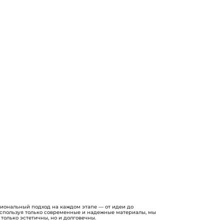
ональный подход на каждом этапе — от идеи до
Используя только современные и надежные материалы, мы
 только эстетичны, но и долговечны.