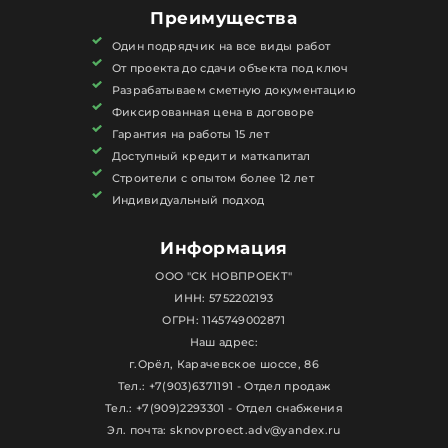
благоустройства участка. Все этапы работ
Преимущества
выполняются нашими инженерами и прорабами
Один подрядчик на все виды работ
под контролем технадзора. Никаких подрядов и
От проекта до сдачи объекта под ключ
посредников.
Разрабатываем сметную документацию
💰 Стоимость строительства
Фиксированная цена в договоре
дома из газобетона
Гарантия на работы 15 лет
Доступный кредит и маткапитал
Цена зависит от площади, архитектуры, типа
Строители с опытом более 12 лет
фундамента и пожеланий к отделке.
Индивидуальный подход
Чтобы быстро сориентироваться в бюджете, вы
можете просто оставить заявку, и мы бесплатно
Информация
рассчитаем для вас
точную стоимость
ООО "СК НОВПРОЕКТ"
строительства дома из газобетона
, с учётом
ИНН: 5752202193
вашего участка, бюджета и сроков.
ОГРН: 1145749002871
🏗 Примеры наших проектов
Наш адрес:
г.Орёл, Карачевское шоссе, 86
Мы построили десятки домов из газобетона в
Тел.: +7(903)6371191 - Отдел продаж
Орле, Мценске, Ливнах, Сосково, Знаменке и
Тел.: +7(909)2293301 - Отдел снабжения
других населённых пунктах. В галерее —
Эл. почта: sknovproect.adv@yandex.ru
реальные фото, рендеры и отзывы наших