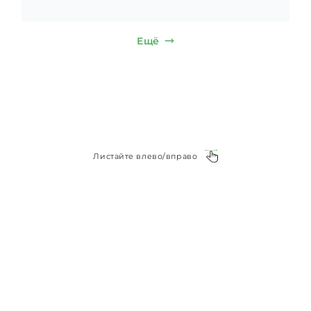
Ещё
Листайте влево/вправо