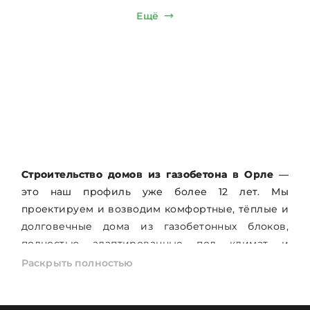
Ещё
Строительство домов из газобетона в Орле
—
это наш профиль уже более 12 лет. Мы
проектируем и возводим комфортные, тёплые и
долговечные дома из газобетонных блоков,
полностью адаптированные под климат и
особенности участков Орловской области.
Раскрыть полностью
Серия наших типовых проектов
«Лидер»
— это
проверенные временем решения для жизни