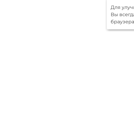
Для улуч
Вы всегд
браузера
Меню
Серийные 
Авторские
О компани
Новпроект
Ипотека
Контакты
Мы в
социальных
сетях