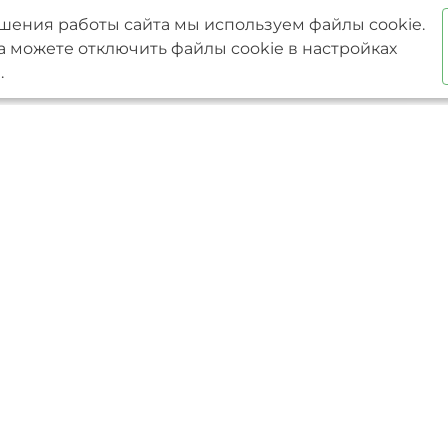
шения работы сайта мы используем файлы cookie.
а можете отключить файлы cookie в настройках
.
Услуги
Преимущества
проекты
Ипотека
Один подрядчик на все
 проекты
Проектирование
От проекта до сдачи об
и
Строительство
ключ
фундаментов
Разрабатываем сметну
Строительство домов
документацию
из газобетона
Фиксированная цена в
Строительство домов
Гарантия на работы 15 
по индивидуальным
Доступный кредит и м
проектам
Строители с опытом бол
Строительство
Индивидуальный подх
каркасных домов