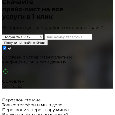
Скачайте
прайс-лист
на все
услуги в 1 клик
Выберите куда вам удобнее отправить прайс?
Получить прайс сейчас
Cогласен с условиями
политики
конфиденциальности данных
Обновлен:
13.07.2022
Перезвоните мне
Только телефон и мы в деле.
Перезвоним через пару минут
В какое время вам позвонить?