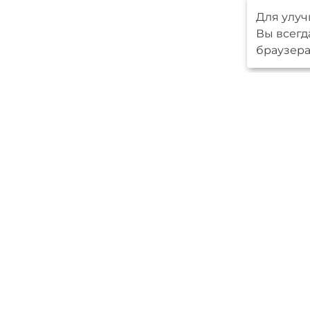
Для улуч
Вы всегд
браузера
Меню
Серийные 
Авторские
О компани
Новпроект
Ипотека
Контакты
Мы в
социальных
сетях