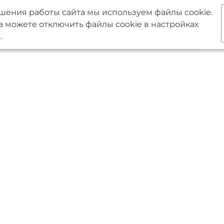
шения работы сайта мы используем файлы cookie.
а можете отключить файлы cookie в настройках
.
Услуги
Преимущества
проекты
Ипотека
Один подрядчик на все
 проекты
Проектирование
От проекта до сдачи об
и
Строительство
ключ
фундаментов
Разрабатываем сметну
Строительство домов
документацию
из газобетона
Фиксированная цена в
Строительство домов
Гарантия на работы 15 
по индивидуальным
Доступный кредит и м
проектам
Строители с опытом бол
Строительство
Индивидуальный подх
каркасных домов