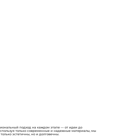
ональный подход на каждом этапе — от идеи до
Используя только современные и надежные материалы, мы
 только эстетичны, но и долговечны.