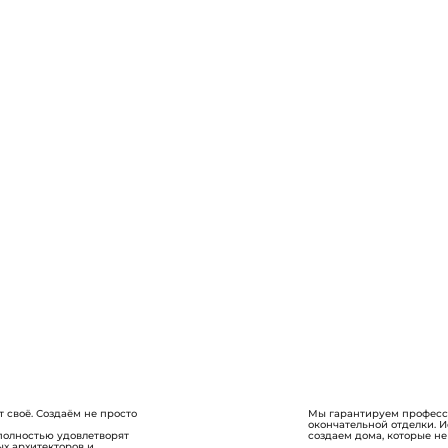
 своё. Создаём не просто
Мы гарантируем професси
окончательной отделки. 
полностью удовлетворят
создаем дома, которые не
х архитекторов и