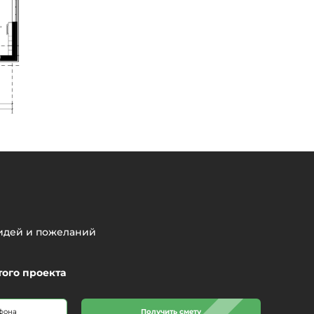
 идей и пожеланий
того проекта