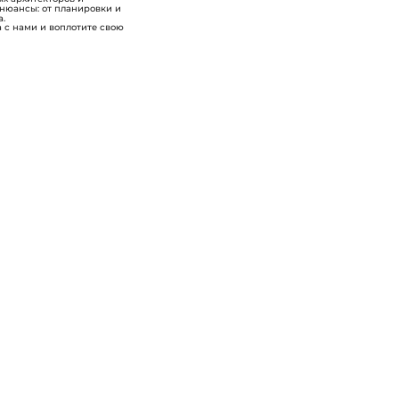
 нюансы: от планировки и
а.
 с нами и воплотите свою