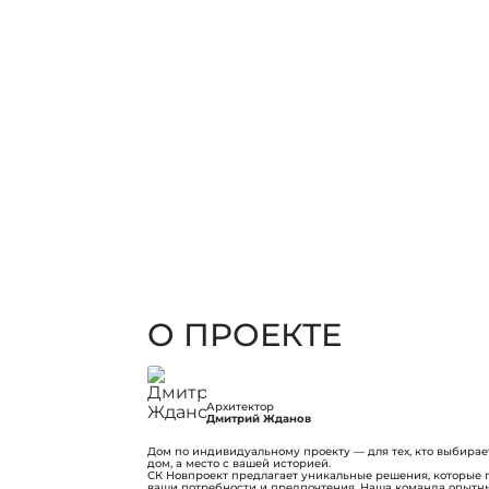
О ПРОЕКТЕ
Архитектор
Дмитрий Жданов
Дом по индивидуальному проекту — для тех, кто выбирает
дом, а место с вашей историей.
СК Новпроект предлагает уникальные решения, которые 
ваши потребности и предпочтения. Наша команда опытны